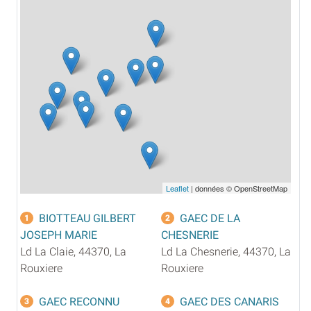
Leaflet
| données © OpenStreetMap
BIOTTEAU GILBERT
GAEC DE LA
1
2
JOSEPH MARIE
CHESNERIE
Ld La Claie, 44370, La
Ld La Chesnerie, 44370, La
Rouxiere
Rouxiere
GAEC RECONNU
GAEC DES CANARIS
3
4