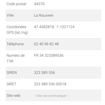
Code postal
44370
Ville
La Rouxiere
Coordonées
47.4382818, -1.1021124
GPS (lat, lng)
Téléphone
02 40 96 82 48
Numéro de
FR 34 323389536
TVA
SIREN
323 389 536
SIRET
323 389 536 00018
Site web
-- Site non communiqué --