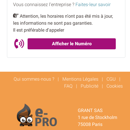
Vous connaissez l'entreprise ?
Faites-leur savoir
Attention, les horaires n'ont pas été mis à jour,
les informations ne sont pas garanties.
Il est préférable d'appeler
Afficher le Numéro
Qui sommes-nous ?
|
Mentions Légales
|
CGU
|
FAQ
|
Publicité
|
Cookies
GRANT SAS
1 rue de Stockholm
75008 Paris