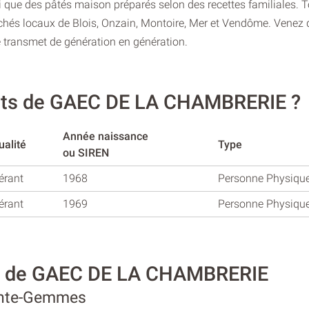
insi que des pâtés maison préparés selon des recettes familiales. 
rchés locaux de Blois, Onzain, Montoire, Mer et Vendôme. Venez d
e transmet de génération en génération.
eants de GAEC DE LA CHAMBRERIE ?
Année naissance
ualité
Type
ou SIREN
érant
1968
Personne Physiqu
érant
1969
Personne Physiqu
té de GAEC DE LA CHAMBRERIE
ainte-Gemmes