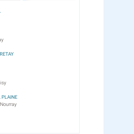
L
ay
FRETAY
isy
 PLAINE
 Nourray