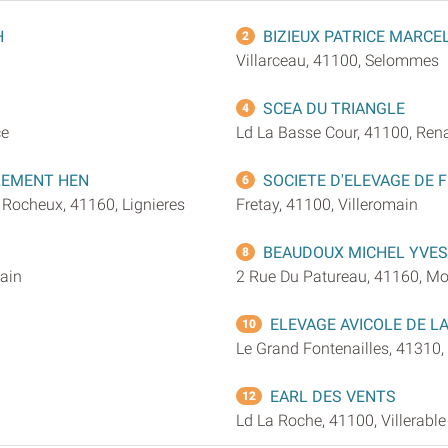
H
BIZIEUX PATRICE MARCE
2
Villarceau, 41100, Selommes
SCEA DU TRIANGLE
4
ce
Ld La Basse Cour, 41100, Ren
LEMENT HEN
SOCIETE D'ELEVAGE DE 
6
Rocheux, 41160, Lignieres
Fretay, 41100, Villeromain
BEAUDOUX MICHEL YVES
8
main
2 Rue Du Patureau, 41160, Mo
ELEVAGE AVICOLE DE LA
10
Le Grand Fontenailles, 41310,
EARL DES VENTS
12
Ld La Roche, 41100, Villerable