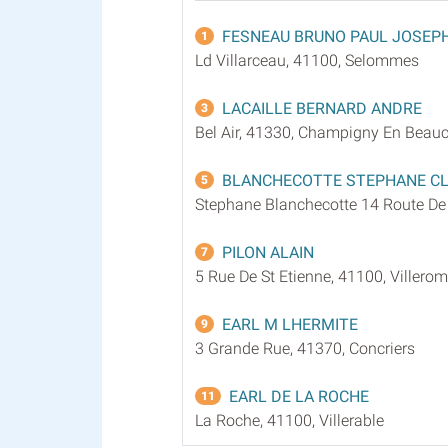
FESNEAU BRUNO PAUL JOSEP
1
Ld Villarceau, 41100, Selommes
LACAILLE BERNARD ANDRE
3
Bel Air, 41330, Champigny En Beau
BLANCHECOTTE STEPHANE C
5
Stephane Blanchecotte 14 Route De 
PILON ALAIN
7
5 Rue De St Etienne, 41100, Villero
EARL M LHERMITE
9
3 Grande Rue, 41370, Concriers
EARL DE LA ROCHE
11
La Roche, 41100, Villerable