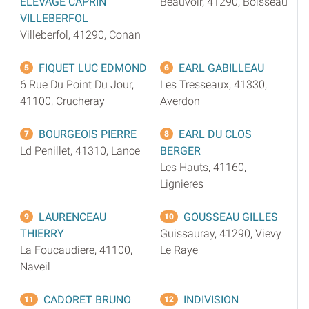
ELEVAGE CAPRIN
Beauvoir, 41290, Boisseau
VILLEBERFOL
Villeberfol, 41290, Conan
FIQUET LUC EDMOND
EARL GABILLEAU
5
6
6 Rue Du Point Du Jour,
Les Tresseaux, 41330,
41100, Crucheray
Averdon
BOURGEOIS PIERRE
EARL DU CLOS
7
8
Ld Penillet, 41310, Lance
BERGER
Les Hauts, 41160,
Lignieres
LAURENCEAU
GOUSSEAU GILLES
9
10
THIERRY
Guissauray, 41290, Vievy
La Foucaudiere, 41100,
Le Raye
Naveil
CADORET BRUNO
INDIVISION
11
12