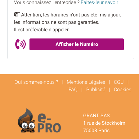
Vous connaissez l'entreprise ?
Faites-leur savoir
Attention, les horaires n'ont pas été mis à jour,
les informations ne sont pas garanties.
Il est préférable d'appeler
Afficher le Numéro
Qui sommes-nous ?
|
Mentions Légales
|
CGU
|
FAQ
|
Publicité
|
Cookies
GRANT SAS
1 rue de Stockholm
75008 Paris