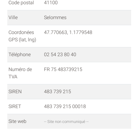
Code postal
41100
Ville
Selommes
Coordonées
47.770663, 1.1779548
GPS (lat, lng)
Téléphone
02 54 23 80 40
Numéro de
FR 75 483739215
TVA
SIREN
483 739 215
SIRET
483 739 215 00018
Site web
-- Site non communiqué --