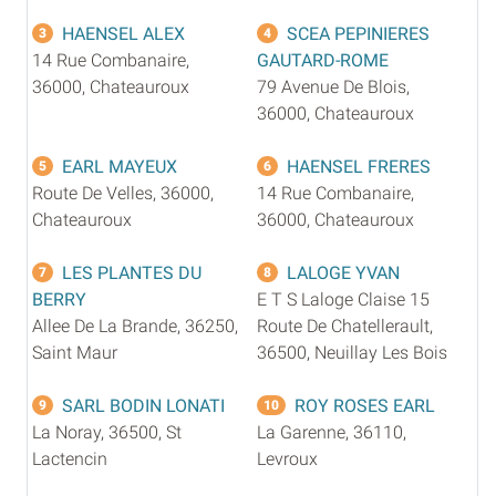
HAENSEL ALEX
SCEA PEPINIERES
3
4
14 Rue Combanaire,
GAUTARD-ROME
36000, Chateauroux
79 Avenue De Blois,
36000, Chateauroux
EARL MAYEUX
HAENSEL FRERES
5
6
Route De Velles, 36000,
14 Rue Combanaire,
Chateauroux
36000, Chateauroux
LES PLANTES DU
LALOGE YVAN
7
8
BERRY
E T S Laloge Claise 15
Allee De La Brande, 36250,
Route De Chatellerault,
Saint Maur
36500, Neuillay Les Bois
SARL BODIN LONATI
ROY ROSES EARL
9
10
La Noray, 36500, St
La Garenne, 36110,
Lactencin
Levroux