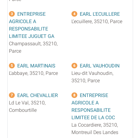
ENTREPRISE
EARL L'ECUILLERE
3
4
AGRICOLE A
L'ecuillere, 35210, Parce
RESPONSABILITE
LIMITEE JUGUET GA
Champassault, 35210,
Parce
EARL MARTINAIS
EARL VAUHOUDIN
5
6
L'abbaye, 35210, Parce
Lieu-dit Vauhoudin,
35210, Parce
EARL CHEVALLIER
ENTREPRISE
7
8
Ld Le Val, 35210,
AGRICOLE A
Combourtille
RESPONSABILITE
LIMITEE DE LA COC
La Cocardiere, 35210,
Montreuil Des Landes