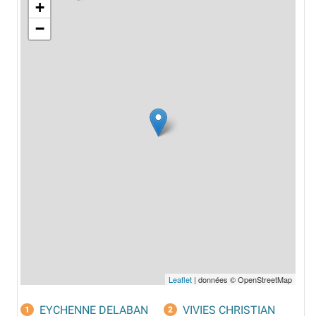
+
−
Leaflet
| données © OpenStreetMap
EYCHENNE DELABAN
VIVIES CHRISTIAN
1
2