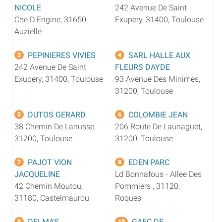
NICOLE
242 Avenue De Saint
Che D Engine, 31650,
Exupery, 31400, Toulouse
Auzielle
PEPINIERES VIVIES
SARL HALLE AUX
3
4
242 Avenue De Saint
FLEURS DAYDE
Exupery, 31400, Toulouse
93 Avenue Des Minimes,
31200, Toulouse
DUTOS GERARD
COLOMBIE JEAN
5
6
38 Chemin De Lanusse,
206 Route De Launaguet,
31200, Toulouse
31200, Toulouse
PAJOT VION
EDEN PARC
7
8
JACQUELINE
Ld Bonnafous - Allee Des
42 Chemin Moutou,
Pommiers , 31120,
31180, Castelmaurou
Roques
DELMAS
GAEC DE
9
10