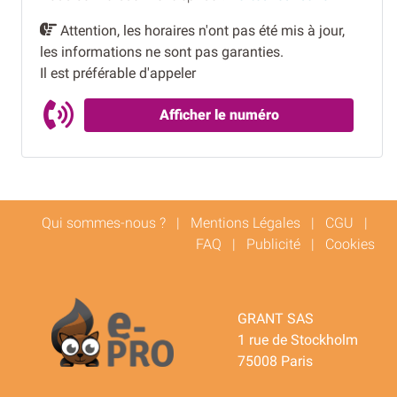
Attention, les horaires n'ont pas été mis à jour,
les informations ne sont pas garanties.
Il est préférable d'appeler
Afficher le numéro
Qui sommes-nous ?
|
Mentions Légales
|
CGU
|
FAQ
|
Publicité
|
Cookies
GRANT SAS
1 rue de Stockholm
75008 Paris