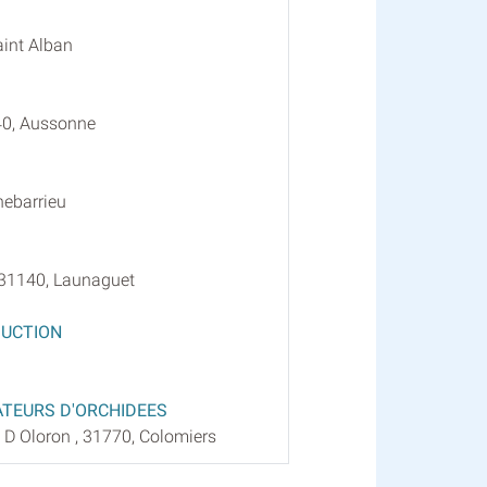
aint Alban
40, Aussonne
nebarrieu
31140, Launaguet
DUCTION
ATEURS D'ORCHIDEES
e D Oloron , 31770, Colomiers