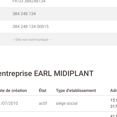
FR 03 384248134
384 248 134
384 248 134 00015
-- Site non communiqué --
'entreprise EARL MIDIPLANT
te de création
État
Type d'etablissement
Adr
15
1/07/2010
actif
siège social
317
41 