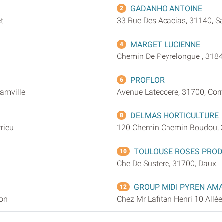
GADANHO ANTOINE
2
t
33 Rue Des Acacias, 31140, S
MARGET LUCIENNE
4
Chemin De Peyrelongue , 318
PROFLOR
6
camville
Avenue Latecoere, 31700, Cor
DELMAS HORTICULTURE
8
rieu
120 Chemin Chemin Boudou, 
TOULOUSE ROSES PRO
10
Che De Sustere, 31700, Daux
GROUP MIDI PYREN AM
12
ron
Chez Mr Lafitan Henri 10 Allé