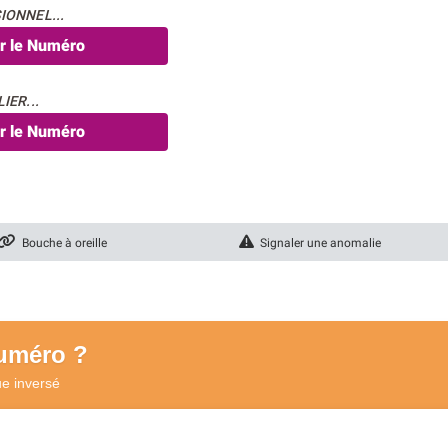
IONNEL...
er le Numéro
IER...
er le Numéro
Bouche à oreille
Signaler une anomalie
numéro ?
ue
inversé