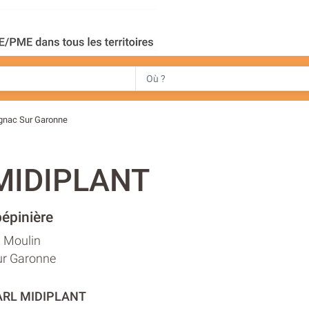
gnac Sur Garonne
MIDIPLANT
pépinière
x Moulin
r Garonne
EARL MIDIPLANT