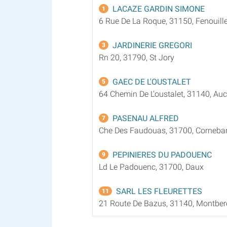
LACAZE GARDIN SIMONE
1
6 Rue De La Roque, 31150, Fenouille
JARDINERIE GREGORI
3
Rn 20, 31790, St Jory
GAEC DE L'OUSTALET
5
64 Chemin De L'oustalet, 31140, Au
PASENAU ALFRED
7
Che Des Faudouas, 31700, Cornebar
PEPINIERES DU PADOUENC
9
Ld Le Padouenc, 31700, Daux
SARL LES FLEURETTES
11
21 Route De Bazus, 31140, Montbe