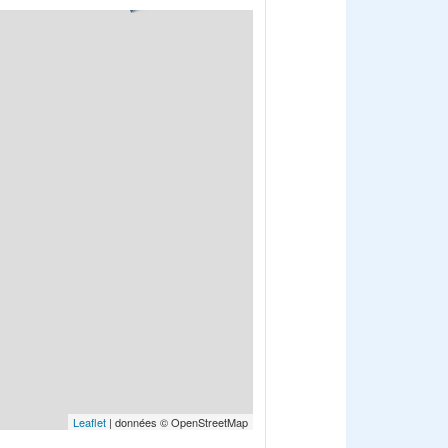
Leaflet
| données © OpenStreetMap