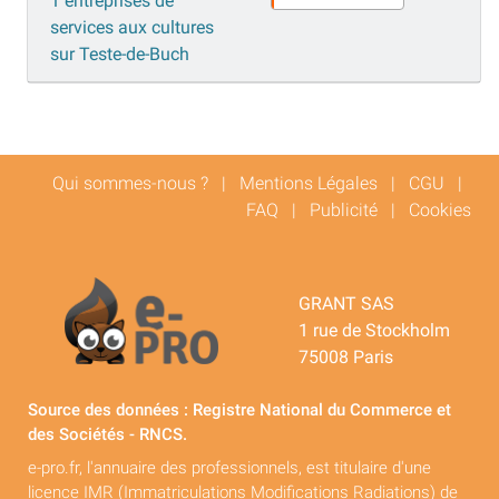
1 entreprises de
services aux cultures
sur Teste-de-Buch
Qui sommes-nous ?
|
Mentions Légales
|
CGU
|
FAQ
|
Publicité
|
Cookies
GRANT SAS
1 rue de Stockholm
75008 Paris
Source des données : Registre National du Commerce et
des Sociétés - RNCS.
e-pro.fr, l'annuaire des professionnels, est titulaire d'une
licence IMR (Immatriculations Modifications Radiations) de