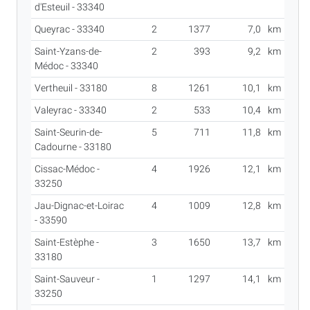
d'Esteuil - 33340
Queyrac - 33340
2
1377
7,0
km
Saint-Yzans-de-
2
393
9,2
km
Médoc - 33340
Vertheuil - 33180
8
1261
10,1
km
Valeyrac - 33340
2
533
10,4
km
Saint-Seurin-de-
5
711
11,8
km
Cadourne - 33180
Cissac-Médoc -
4
1926
12,1
km
33250
Jau-Dignac-et-Loirac
4
1009
12,8
km
- 33590
Saint-Estèphe -
3
1650
13,7
km
33180
Saint-Sauveur -
1
1297
14,1
km
33250