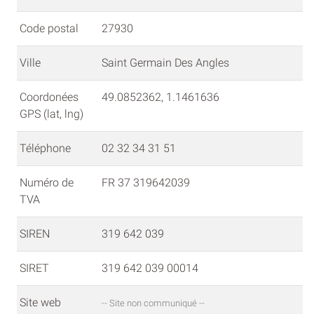
Code postal
27930
Ville
Saint Germain Des Angles
Coordonées
49.0852362, 1.1461636
GPS (lat, lng)
Téléphone
02 32 34 31 51
Numéro de
FR 37 319642039
TVA
SIREN
319 642 039
SIRET
319 642 039 00014
Site web
-- Site non communiqué --