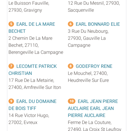
Le Buisson Fauville,
12 Rue Du Mesnil, 27930,
27930, Gravigny
Sacquenville
EARL DE LA MARE
EARL BONNARD ELIE
5
6
BECHET
3 Rue Du Neubourg,
2 Chemin De La Mare
27930, Gauville La
Bechet, 27110,
Campagne
Berengeville La Campagne
LECOMTE PATRICK
GODEFROY RENE
7
8
CHRISTIAN
Le Mouchel, 27400,
17 Rue De La Metairie,
Heudreville Sur Eure
27400, Amfreville Sur Iton
EARL DU DOMAINE
EARL JEAN PIERRE
9
10
DE BOIS TIFF
AUCLAIRE EARL JEAN
14 Rue Victor Hugo,
PIERRE AUCLAIRE
27002, Evreux
Ferme De La Couture,
27490, La Croix St Leufroy