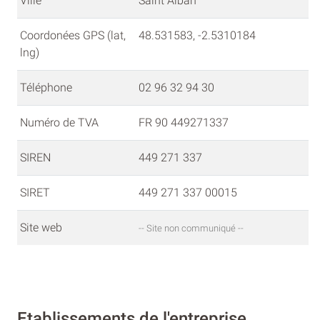
Ville
Saint Alban
Coordonées GPS (lat,
48.531583, -2.5310184
lng)
Téléphone
02 96 32 94 30
Numéro de TVA
FR 90 449271337
SIREN
449 271 337
SIRET
449 271 337 00015
Site web
-- Site non communiqué --
Etablissements de l'entreprise