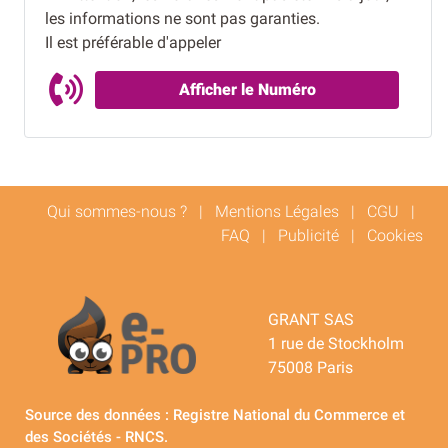
les informations ne sont pas garanties.
Il est préférable d'appeler
Afficher le Numéro
Qui sommes-nous ?
|
Mentions Légales
|
CGU
|
FAQ
|
Publicité
|
Cookies
GRANT SAS
1 rue de Stockholm
75008 Paris
Source des données : Registre National du Commerce et
des Sociétés - RNCS.