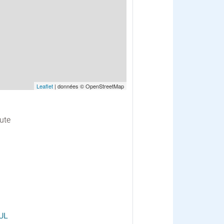
Leaflet
| données © OpenStreetMap
ute
UL