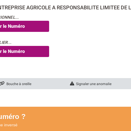
NTREPRISE AGRICOLE A RESPONSABILITE LIMITEE DE 
IONNEL...
er le Numéro
IER...
er le Numéro
Bouche à oreille
Signaler une anomalie
numéro ?
ue
inversé