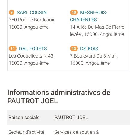
SARL COUSIN
MESRI-BOIS-
9
10
350 Rue De Bordeaux,
CHARENTES
16000, Angouleme
14 Allée Du Mas De Pierre-
levée , 16000, Angoulême
DAL FORETS
DS BOIS
11
12
Les Coquelicots N 43 ,
7 Boulevard Du 8 Mai ,
16000, Angoulême
16000, Angoulême
Informations administratives de
PAUTROT JOEL
Raison sociale
PAUTROT JOEL
Secteur d'activité
Services de soutien à