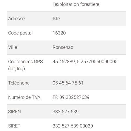
l'exploitation forestière
Adresse
Isle
Code postal
16320
Ville
Ronsenac
Coordonées GPS
45.462889, 0.25770050000005
(lat, lng)
Téléphone
05 45 64 75 61
Numéro de TVA
FR 09 332527639
SIREN
332 527 639
SIRET
332 527 639 00030