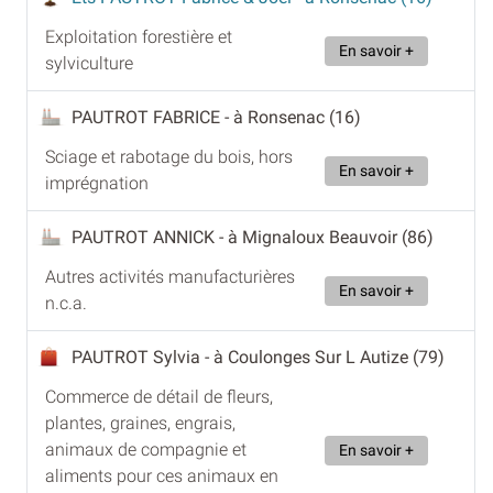
Exploitation forestière et
En savoir +
sylviculture
PAUTROT FABRICE
- à Ronsenac (16)
Sciage et rabotage du bois, hors
En savoir +
imprégnation
PAUTROT ANNICK
- à Mignaloux Beauvoir (86)
Autres activités manufacturières
En savoir +
n.c.a.
PAUTROT Sylvia
- à Coulonges Sur L Autize (79)
Commerce de détail de fleurs,
plantes, graines, engrais,
animaux de compagnie et
En savoir +
aliments pour ces animaux en