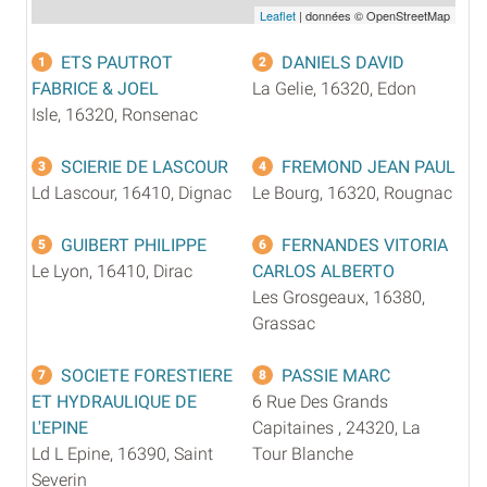
Leaflet
| données © OpenStreetMap
ETS PAUTROT
DANIELS DAVID
1
2
FABRICE & JOEL
La Gelie, 16320, Edon
Isle, 16320, Ronsenac
SCIERIE DE LASCOUR
FREMOND JEAN PAUL
3
4
Ld Lascour, 16410, Dignac
Le Bourg, 16320, Rougnac
GUIBERT PHILIPPE
FERNANDES VITORIA
5
6
Le Lyon, 16410, Dirac
CARLOS ALBERTO
Les Grosgeaux, 16380,
Grassac
SOCIETE FORESTIERE
PASSIE MARC
7
8
ET HYDRAULIQUE DE
6 Rue Des Grands
L'EPINE
Capitaines , 24320, La
Ld L Epine, 16390, Saint
Tour Blanche
Severin