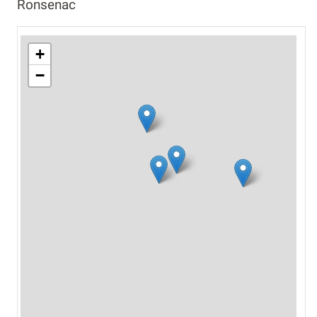
Ronsenac
+
−