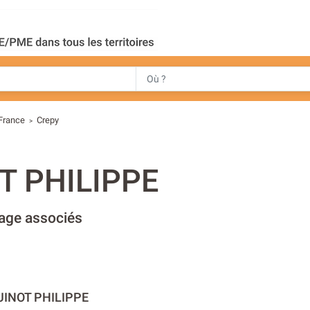
France
Crepy
>
T PHILIPPE
vage associés
UINOT PHILIPPE