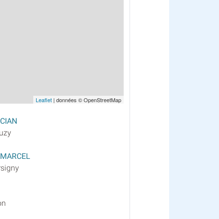
Leaflet
| données © OpenStreetMap
ACIAN
Suzy
 MARCEL
rsigny
on