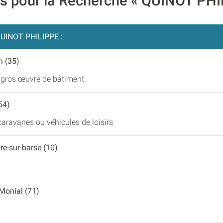
res pour la Recherche « QUINOT PHI
UINOT PHILIPPE :
n (35)
 gros œuvre de bâtiment
54)
aravanes ou véhicules de loisirs
re-sur-barse (10)
 Monial (71)