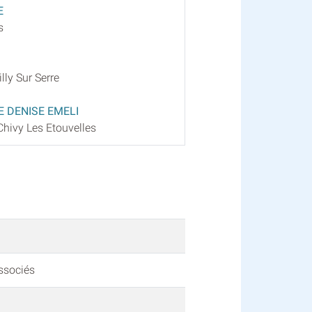
E
s
lly Sur Serre
 DENISE EMELI
Chivy Les Etouvelles
associés