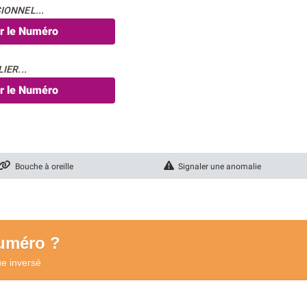
IONNEL...
er le Numéro
IER...
er le Numéro
Bouche à oreille
Signaler une anomalie
numéro ?
ue
inversé