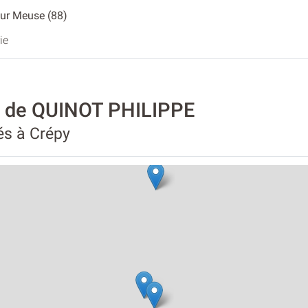
Sur Meuse (88)
ie
té de QUINOT PHILIPPE
és à Crépy